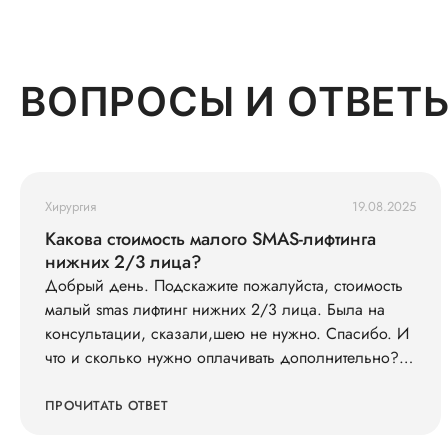
гармонично. Я чувствую себя гораздо увереннее и
счастливее! Я искренне рекомендую Наталью
Васильевну всем, кто задумывается об отопластике.
Большое спасибо за вашу работу!
ВОПРОСЫ И ОТВЕТ
Хирургия
19.08.2025
Какова стоимость малого SMAS-лифтинга
нижних 2/3 лица?
Добрый день. Подскажите пожалуйста, стоимость
малый smas лифтинг нижних 2/3 лица. Была на
консультации, сказали,шею не нужно. Спасибо. И
что и сколько нужно оплачивать дополнительно?
Анализы, наркоз, пребывание в клинике ?
Сколько ждать с момента консультации до
ПРОЧИТАТЬ ОТВЕТ
операции?