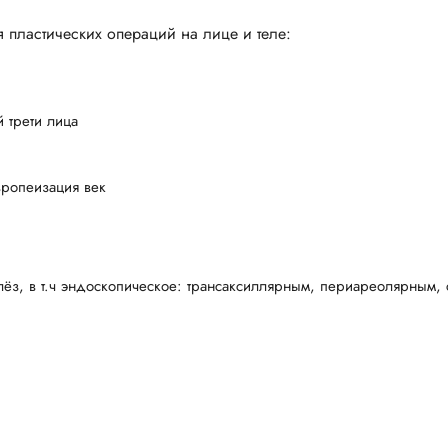
пластических операций на лице и теле:
 трети лица
вропеизация век
ёз, в т.ч эндоскопическое: трансаксиллярным, периареолярным,