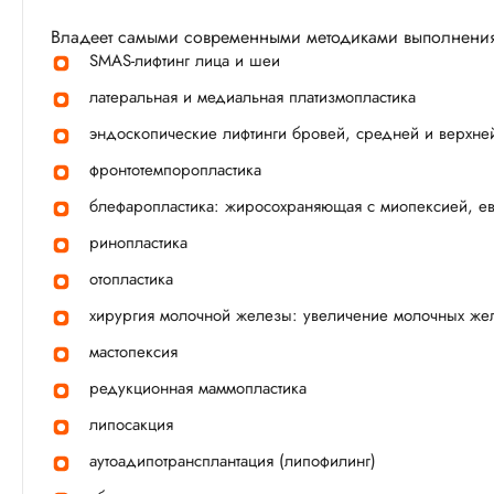
Владеет самыми современными методиками выполнения 
SMAS-лифтинг лица и шеи
латеральная и медиальная платизмопластика
эндоскопические лифтинги бровей, средней и верхней
фронтотемпоропластика
блефаропластика: жиросохраняющая с миопексией, е
ринопластика
отопластика
хирургия молочной железы: увеличение молочных жел
мастопексия
редукционная маммопластика
липосакция
аутоадипотрансплантация (липофилинг)