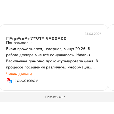
31.03.2026
П*ци*нт*+7*91* 9*XX*XX
Понравилось:
Визит продолжался, наверное, минут 20-25. В
работе доктора мне всё понравилось. Наталья
Васильевна грамотно проконсультировала меня. В
процессе посещения различную информацию
специалист преподносила как простыми словами,
Читать дальше
так и медицинскими терминами, но она все
PRODOCTOROV
доходчиво объясняла. Также, на вопросы, которые
я задавала, врач отвечала. Во время визита манера
Показать еще
общения у доктора была вежливой и
доброжелательной. По завершении посещения
специалист выдала рекомендации и то, то нужно