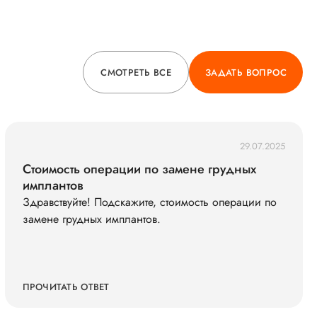
рассказала, как она будет проходить и как к ней
подготовиться. В принципе, она ответила на все мои
вопросы. Считаю, что такого пластического хирурга
как Волкова Н.В. можно посоветовать другим
людям.
СМОТРЕТЬ ВСЕ
ЗАДАТЬ ВОПРОС
История пациента:
Я была на приеме у Волковой Натальи Васильевны
впервые. Довольно давно наблюдаю за этим
29.07.2025
специалистом в социальных сетях, поэтому решила
Стоимость операции по замене грудных
обратиться к ней.
имплантов
Здравствуйте! Подскажите, стоимость операции по
замене грудных имплантов.
ПРОЧИТАТЬ ОТВЕТ