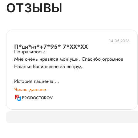
ОТЗЫВЫ
14.05.2026
П*ци*нт*+7*95* 7*XX*XX
Понравилось:
Мне очень нравятся мои уши. Спасибо огромное
Наталье Васильевне за ее труд.
История пациента:
Я хочу поделиться своим опытом после операции
Читать дальше
по отопластике​, которую мне проводила доктор
PRODOCTOROV
Волкова Наталья Васильевна. Доктор очень
внимательная и профессиональная, она подробно
объяснила все этапы операции и ответила на все
мои вопросы. Результат операции превзошел мои
ожидания – уши выглядят естественно и