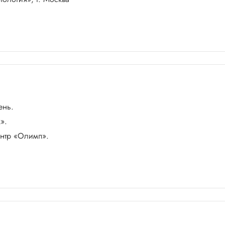
ень.
».
ентр «Олимп».