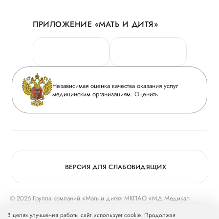
Акции
История
ПРИЛОЖЕНИЕ «МАТЬ И ДИТЯ»
Личный кабинет
Новости
Персональные данные
Руководство
Горячая линия качества
Сотрудничество
Вопрос-ответ
Инвесторам
Независимая оценка качества оказания услуг
Приложение пациента
медицинским организациям.
Оценить
Журнал «Мать и дитя»
Статьи
Вакансии
Заболевания
Медицинский туризм
Конкурс в ординатуру
Для прессы
ВЕРСИЯ ДЛЯ СЛАБОВИДЯЩИХ
© 2026 Группа компаний «Мать и дитя» МКПАО «МД Медикал
Груп»
mcclinics.ru
. Все права защищены. ООО «ХАВЕН» входит в
В целях улучшения работы сайт использует cookie. Продолжая
Группу компаний «Мать и дитя».