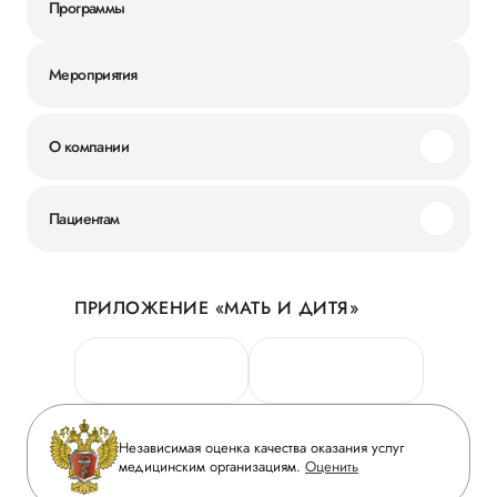
Программы
Мероприятия
О компании
Миссия и ценности
Пациентам
Наши преимущества
Акции
История
ПРИЛОЖЕНИЕ «МАТЬ И ДИТЯ»
Личный кабинет
Новости
Персональные данные
Руководство
Горячая линия качества
Сотрудничество
Вопрос-ответ
Инвесторам
Независимая оценка качества оказания услуг
Приложение пациента
медицинским организациям.
Оценить
Журнал «Мать и дитя»