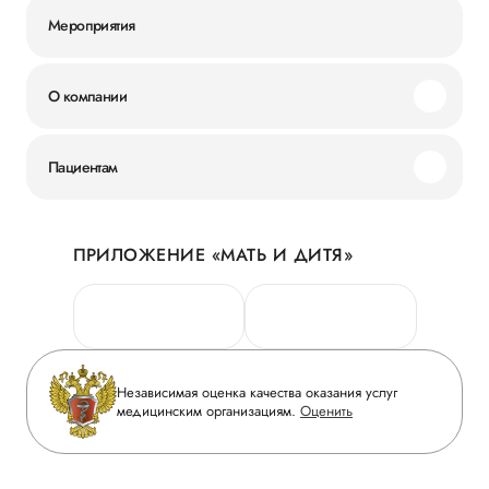
Мероприятия
О компании
Миссия и ценности
Пациентам
Наши преимущества
Акции
История
ПРИЛОЖЕНИЕ «МАТЬ И ДИТЯ»
Личный кабинет
Новости
Персональные данные
Руководство
Горячая линия качества
Сотрудничество
Вопрос-ответ
Инвесторам
Независимая оценка качества оказания услуг
Приложение пациента
медицинским организациям.
Оценить
Журнал «Мать и дитя»
Статьи
Вакансии
Заболевания
Медицинский туризм