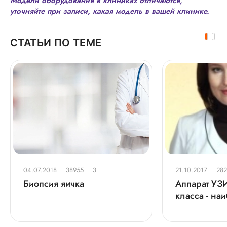
Модели оборудования в клиниках отличаются,
уточняйте при записи, какая модель в вашей клинике.
СТАТЬИ ПО ТЕМЕ
04.07.2018
38955
3
21.10.2017
282
Биопсия яичка
Аппарат УЗИ
класса - на
современны
диагностики