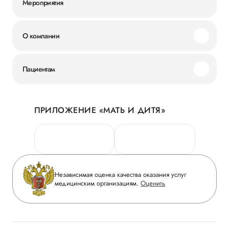
Мероприятия
О компании
Миссия и ценности
Пациентам
Наши преимущества
Акции
История
ПРИЛОЖЕНИЕ «МАТЬ И ДИТЯ»
Личный кабинет
Новости
Персональные данные
Руководство
Горячая линия качества
Сотрудничество
Вопрос-ответ
Инвесторам
Независимая оценка качества оказания услуг
Приложение пациента
медицинским организациям.
Оценить
Журнал «Мать и дитя»
Статьи
Вакансии
Заболевания
Медицинский туризм