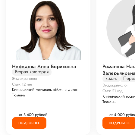
Нефедова Анна Борисовна
Романова Нат
Вторая категория
Валерьяновн
к.м.н.
Перва
Эндокринолог
Стаж 12 лет
Эндокринолог
Клинический госпиталь «Мать и дитя»
Стаж 21 год
Тюмень
Клинический госпи
Тюмень
от 3 600 рублей
от 4 000 рубл
ПОДРОБНЕЕ
ПОДРОБНЕЕ