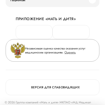
Наши преимущества
Акции
История
ПРИЛОЖЕНИЕ «МАТЬ И ДИТЯ»
Личный кабинет
Новости
Персональные данные
Руководство
Горячая линия качества
Сотрудничество
Вопрос-ответ
Инвесторам
Независимая оценка качества оказания услуг
Приложение пациента
медицинским организациям.
Оценить
Журнал «Мать и дитя»
Статьи
Вакансии
Заболевания
Медицинский туризм
Конкурс в ординатуру
Для прессы
ВЕРСИЯ ДЛЯ СЛАБОВИДЯЩИХ
© 2026 Группа компаний «Мать и дитя» МКПАО «МД Медикал