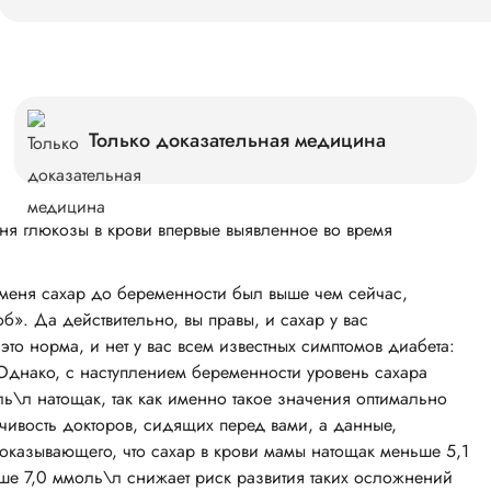
Только доказательная медицина
я глюкозы в крови впервые выявленное во время
 меня сахар до беременности был выше чем сейчас,
б». Да действительно, вы правы, и сахар у вас
то норма, и нет у вас всем известных симптомов диабета:
 Однако, с наступлением беременности уровень сахара
ь\л натощак, так как именно такое значения оптимально
чивость докторов, сидящих перед вами, а данные,
оказывающего, что сахар в крови мамы натощак меньше 5,1
ше 7,0 ммоль\л снижает риск развития таких осложнений