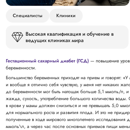
Специалисты
Клиники
Высокая квалификация и обучение в
ведущих клиниках мира
Гестационный сахарный диабет (ГСД)
— повышение уровн
беременности.
Большинство беременных приходят на прием и говорят: «У
и вообще я отлично себя чувствую, у меня нет никаких жало
до беременности мог быть натощак больше 5,1 ммоль/л, и э
жажда, сухость, употребление большого количества воды.
в крови у мамы должен снизиться и не превышать 5,0 ммол
для нормального роста и развития плода. И это не придир
полученные в ходе мирового многолетнего исследования д
ммоль\л, а через час после основных приемов пищи мень