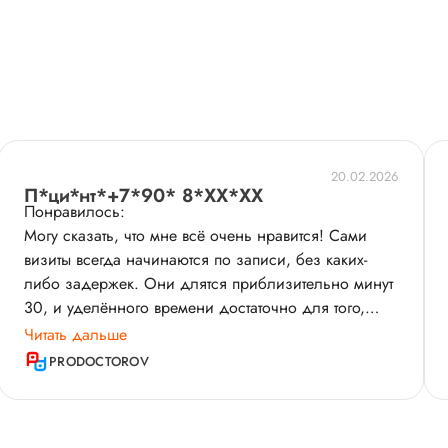
20.02.2026
П*ци*нт*+7*90* 8*XX*XX
Понравилось:
Могу сказать, что мне всё очень нравится! Сами
визиты всегда начинаются по записи, без каких-
либо задержек. Они длятся приблизительно минут
30, и уделённого времени достаточно для того,
чтобы успеть сделать и обсудить необходимое.
Читать дальше
Наталья Валерьяновна очень хорошо ведёт приём,
PRODOCTOROV
всё подробно объясняет. У меня проблема с
надпочечником, поэтому я сдала определенные
анализы​, в том числе на кровь, сделала УЗИ​.