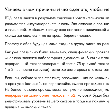
ответила, информацию доносила понятным языком
и при этом без использования сложных
Узнаем в чем причины и что сделать, чтобы н
медицинских терминов. Сам визит состоялся по
ГСД развивается в результате снижения чувствительности кл
записи, без задержек, а уделённого времени
развивается инсулинорезистентность. Это связано с повы
оказалось достаточно — мы всё обговорили, и
и плацентой. Добавим к этому еще снижение физической а
никто никуда не спешил и меня не выпроваживали.
«когда же еще, если не во время беременности».
Я могла бы вернуться к Анне Борисовне на
повторную консультацию, если это потребуется, и
Поэтому любая будущая мама входит в группу риска по ра
посоветовала бы этого эндокринолога другим
Как уже правильно было замечено, специфических проявле
людям при необходимости.
диагноза является лабораторная диагностика. В связи с э
пероральный глюкозотолерантный тест с 75 гр сухой глюко
История пациента:
1 и 2 час после нагрузки), если до этого срока глюкоза 
К эндокринологу Нефедовой А.Б. обращалась на
первичную консультацию и узнала об этом
Если вы, сейчас читая этот текст, вспомнили, что по каким
специалисте по рекомендации знакомых.
а срок уже большой, не переживайте, смело приходите к 
На более поздних сроках, когда тест уже не проводится, м
непрерывный мониторинг глюкозы iPro2
, который будет б
регистрировать уровень вашего сахара и тогда мы поймём к
причина — высокий сахар!