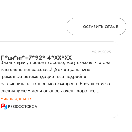
ОСТАВИТЬ ОТЗЫВ
ОСТАВЬТЕ ОТЗЫВ
25.12.2025
П*ци*нт*+7*92* 4*XX*XX
Визит к врачу прошёл хорошо, могу сказать, что она
ОБ УСЛУГЕ
мне очень понравилась! Доктор дала мне
грамотные рекомендации, все подробно
разъяснила и полностью осмотрела. Впечатление о
ГОРЯЧАЯ ЛИНИЯ КАЧЕСТВА
специалисте у меня осталось очень хорошее.
Насколько помню, приём начался с небольшой
Читать дальше
задержкой, но это было обосновано, потому что,
PRODOCTOROV
как я поняла, врач была в стационаре. Для меня
это оказалось не критично. По ощущениям, наша
встреча продлилась не меньше, чем полчаса точно.