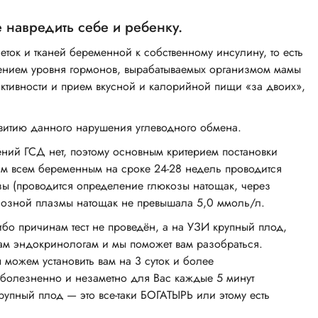
После чего пришла к доктору, она всё посмотрела,
взвесила, провела полный осмотр и предоставила
е навредить себе и ребенку.
рекомендации, подсказала, что ещё нужно пройти.
еток и тканей беременной к собственному инсулину, то есть
Обычно врач всегда даёт какое-то назначение, а
шением уровня гормонов, вырабатываемых организмом мамы
потом я прихожу с результатами для консультации
ктивности и прием вкусной и калорийной пищи «за двоих»,
и лечения. В определённом случае Наталья
Валерьяновна что-то и сразу может посоветовать, в
заключении всё расписывает в полном объёме.
звитию данного нарушения углеводного обмена.
Если потребуется, обязательно порекомендовала
ний ГСД нет, поэтому основным критерием постановки
бы такого специалиста другим людям! Она очень
тим всем беременным на сроке 24-28 недель проводится
пунктуальная и грамотная, объясняет полностью и
зы (проводится определение глюкозы натощак, через
никогда не ставит в неловкое положение, что бы ты
венозной плазмы натощак не превышала 5,0 ммоль/л.
ни спросил — ведь не все пациенты имеют
медицинское образование. Наталья Валерьяновна
-либо причинам тест не проведён, а на УЗИ крупный плод,
умудряется писать, что-то печатать и в то же время
нам эндокринологам и мы поможет вам разобраться.
отвечать на твои вопросы. В конце она обычно
ы можем установить вам на 3 суток и более
старается объяснить, как принимать лекарства; если
езболезненно и незаметно для Вас каждые 5 минут
видит, что пациент не понял, то повторит несколько
рупный плод — это все-таки БОГАТЫРЬ или этому есть
раз. Кроме того, меня очень удивила её память: я