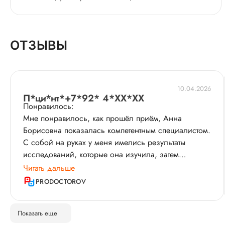
ОТЗЫВЫ
10.04.2026
П*ци*нт*+7*92* 4*XX*XX
Понравилось:
Мне понравилось, как прошёл приём, Анна
Борисовна показалась компетентным специалистом.
С собой на руках у меня имелись результаты
исследований, которые она изучила, затем
выполнила осмотр, и я получила все назначения,
Читать дальше
которые хотела. Кроме того, доктор
PRODOCTOROV
проинформировала по показателям, расшифровала
их и подсказала, что нужно делать дальше. Если у
Показать еще
меня возникали какие-либо вопросы, врач на все