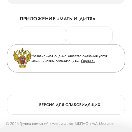
Наши преимущества
Акции
История
ПРИЛОЖЕНИЕ «МАТЬ И ДИТЯ»
Личный кабинет
Новости
Персональные данные
Руководство
Горячая линия качества
Сотрудничество
Вопрос-ответ
Инвесторам
Независимая оценка качества оказания услуг
Приложение пациента
медицинским организациям.
Оценить
Журнал «Мать и дитя»
Статьи
Вакансии
Заболевания
Медицинский туризм
Конкурс в ординатуру
Для прессы
ВЕРСИЯ ДЛЯ СЛАБОВИДЯЩИХ
© 2026 Группа компаний «Мать и дитя» МКПАО «МД Медикал
Груп»
mcclinics.ru
. Все права защищены. ООО «ХАВЕН» входит в