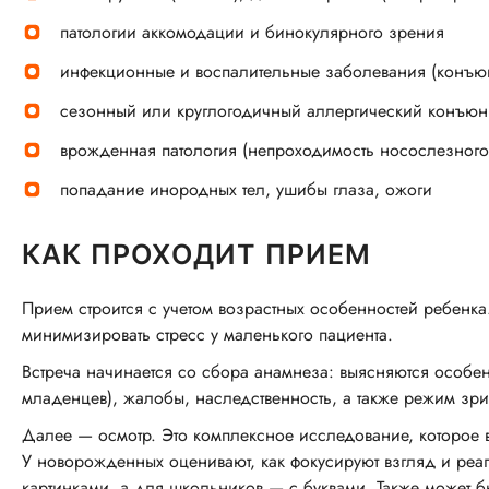
патологии аккомодации и бинокулярного зрения
инфекционные и воспалительные заболевания (конъюн
сезонный или круглогодичный аллергический конъюнк
врожденная патология (непроходимость носослезного 
попадание инородных тел, ушибы глаза, ожоги
КАК ПРОХОДИТ ПРИЕМ
Прием строится с учетом возрастных особенностей ребенка.
минимизировать стресс у маленького пациента.
Встреча начинается со сбора анамнеза: выясняются особе
младенцев), жалобы, наследственность, а также режим зр
Далее — осмотр. Это комплексное исследование, которое 
У новорожденных оценивают, как фокусируют взгляд и реаг
картинками, а для школьников — с буквами. Также может б