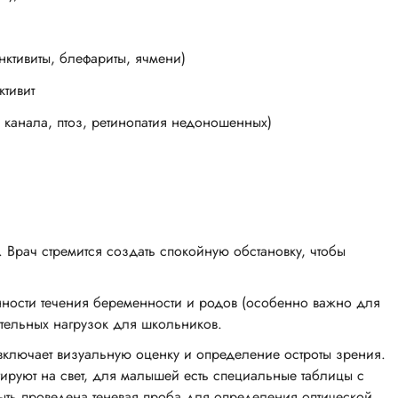
ктивиты, блефариты, ячмени)
тивит
канала, птоз, ретинопатия недоношенных)
 Врач стремится создать спокойную обстановку, чтобы
нности течения беременности и родов (особенно важно для
ительных нагрузок для школьников.
включает визуальную оценку и определение остроты зрения.
ируют на свет, для малышей есть специальные таблицы с
ыть проведена теневая проба для определения оптической