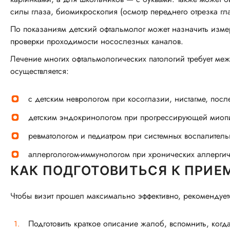
силы глаза, биомикроскопия (осмотр переднего отрезка гл
По показаниям детский офтальмолог может назначить изме
проверки проходимости носослезных каналов.
Лечение многих офтальмологических патологий требует ме
осуществляется:
с детским неврологом при косоглазии, нистагме, пос
детским эндокринологом при прогрессирующей миопи
ревматологом и педиатром при системных воспалител
аллергологом-иммунологом при хронических аллергич
КАК ПОДГОТОВИТЬСЯ К ПРИЕ
Чтобы визит прошел максимально эффективно, рекомендуе
Подготовить краткое описание жалоб, вспомнить, когд