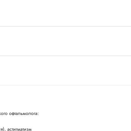
кого офтальмолога:
я), астигматизм