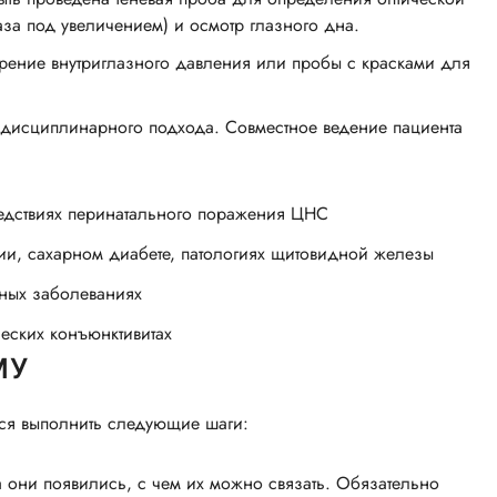
аза под увеличением) и осмотр глазного дна.
рение внутриглазного давления или пробы с красками для
ждисциплинарного подхода. Совместное ведение пациента
ледствиях перинатального поражения ЦНС
и, сахарном диабете, патологиях щитовидной железы
ьных заболеваниях
еских конъюнктивитах
МУ
тся выполнить следующие шаги:
а они появились, с чем их можно связать. Обязательно