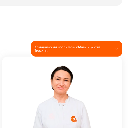
Клинический госпиталь «Мать и дитя»
Тюмень