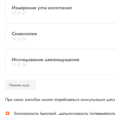
Измерение угла косоглазия
13.01.27
Скиаскопия
13.01.29
Исследование цветоощущения
13.01.30
Показать еще
При каких жалобах может потребоваться консультация детс
близорукость (миопия), дальнозоркость (гиперметропи