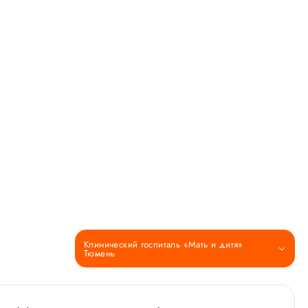
Клинический госпиталь «Мать и дитя»
Тюмень