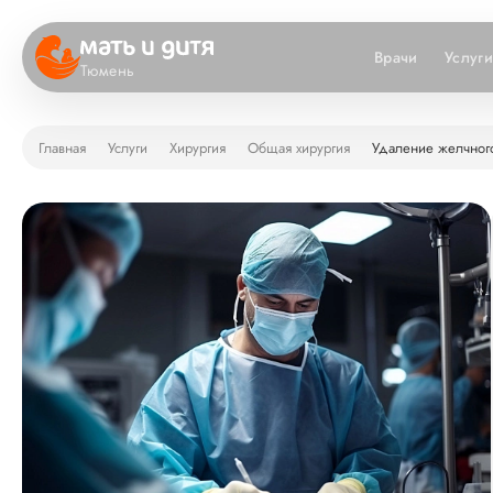
Врачи
Услуг
Тюмень
Главная
Услуги
Хирургия
Общая хирургия
Удаление желчног