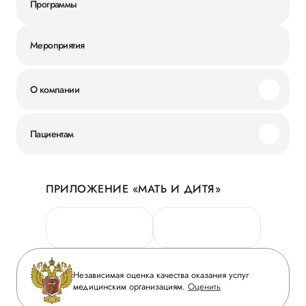
Программы
Мероприятия
О компании
Миссия и ценности
Пациентам
Наши преимущества
Акции
История
ПРИЛОЖЕНИЕ «МАТЬ И ДИТЯ»
Личный кабинет
Новости
Персональные данные
Руководство
Горячая линия качества
Сотрудничество
Вопрос-ответ
Инвесторам
Независимая оценка качества оказания услуг
Приложение пациента
медицинским организациям.
Оценить
Журнал «Мать и дитя»