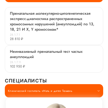
Пренатальная молекулярно-цитогенетическая
экспресс-диагностика распространенных
хромосомных нарушений (анеуплоидий) по 13,
18, 21 И X, Y хромосомам*
28.1.7.1
28 810 ₽
Неинвазивный пренатальный тест частых
анеуплоидий
28.1.7.11
102 950 ₽
СПЕЦИАЛИСТЫ
Клинический госпиталь «Мать и дитя» Тюмень