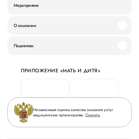
Мероприятия
О компании
Миссия и ценности
Пациентам
Наши преимущества
Акции
История
ПРИЛОЖЕНИЕ «МАТЬ И ДИТЯ»
Личный кабинет
Новости
Персональные данные
Руководство
Горячая линия качества
Сотрудничество
Вопрос-ответ
Инвесторам
Независимая оценка качества оказания услуг
Приложение пациента
медицинским организациям.
Оценить
Журнал «Мать и дитя»
Статьи
Вакансии
Заболевания
Медицинский туризм