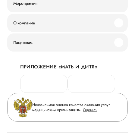
Мероприятия
О компании
Миссия и ценности
Пациентам
Наши преимущества
Акции
История
ПРИЛОЖЕНИЕ «МАТЬ И ДИТЯ»
Личный кабинет
Новости
Персональные данные
Руководство
Горячая линия качества
Сотрудничество
Вопрос-ответ
Инвесторам
Независимая оценка качества оказания услуг
Приложение пациента
медицинским организациям.
Оценить
Журнал «Мать и дитя»
Статьи
Вакансии
Заболевания
Медицинский туризм