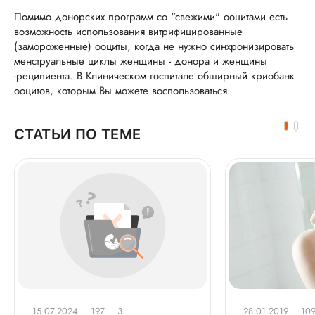
Помимо донорских программ со "свежими" ооцитами есть
возможность использования витрифицированные
(замороженные) ооциты, когда не нужно синхронизировать
менструальные циклы женщины - донора и женщины
-реципиента. В Клиническом госпитале обширный криобанк
ооцитов, которым Вы можете воспользоваться.
СТАТЬИ ПО ТЕМЕ
15.07.2024
197
3
28.01.2019
10