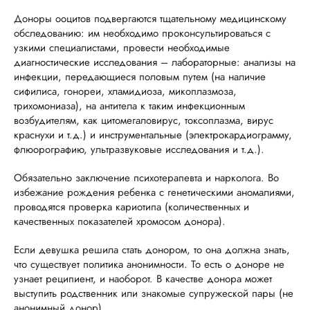
Доноры ооцитов подвергаются тщательному медицинскому
обследованию: им необходимо проконсультироваться с
узкими специалистами, провести необходимые
диагностические исследования – лабораторные: анализы на
инфекции, передающиеся половым путем (на наличие
сифилиса, гонореи, хламидиоза, микоплазмоза,
трихомониаза), на антитела к таким инфекционным
возбудителям, как цитомегаловирус, токсоплазма, вирус
краснухи и т.д.) и инструментальные (электрокардиограмму,
флюорографию, ультразвуковые исследования и т.д.).
Обязательно заключение психотерапевта и нарколога. Во
избежание рождения ребенка с генетическими аномалиями,
проводятся проверка кариотипа (количественных и
качественных показателей хромосом донора).
Если девушка решила стать донором, то она должна знать,
что существует политика анонимности. То есть о доноре не
узнает реципиент, и наоборот. В качестве донора может
выступить родственник или знакомые супружеской пары (не
анонимный донор).