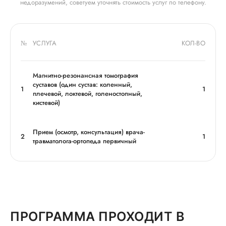
недоразумений, советуем уточнять стоимость услуг по телефону.
№
УСЛУГА
КОЛ-ВО
Магнитно-резонансная томография
суставов (один сустав: коленный,
1
1
плечевой, локтевой, голеностопный,
кистевой)
Прием (осмотр, консультация) врача-
2
1
травматолога-ортопеда первичный
ПРОГРАММА ПРОХОДИТ В