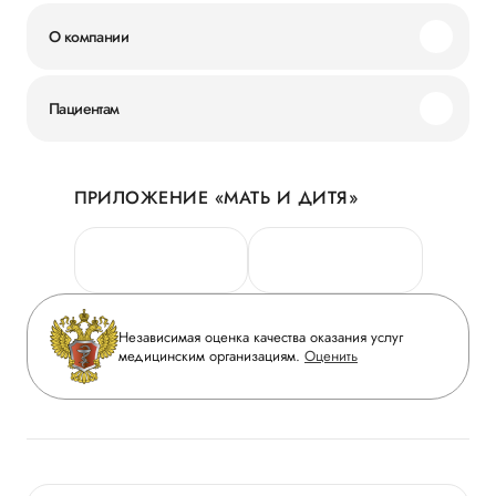
О компании
Миссия и ценности
Пациентам
Наши преимущества
Акции
История
ПРИЛОЖЕНИЕ «МАТЬ И ДИТЯ»
Личный кабинет
Новости
Персональные данные
Руководство
Горячая линия качества
Сотрудничество
Вопрос-ответ
Инвесторам
Независимая оценка качества оказания услуг
Приложение пациента
медицинским организациям.
Оценить
Журнал «Мать и дитя»
Статьи
Вакансии
Заболевания
Медицинский туризм
Конкурс в ординатуру