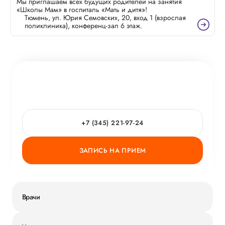
диагностики Коровина Надежда
Мы приглашаем всех будущих родителей на занятия
«Школы Мам» в госпиталь «Мать и дитя»!
Валерьевна — Всё о шевелениях
Тюмень, ул. Юрия Семовских, 20, вход 1 (взрослая
малыша
поликлиника), конференц-зал 6 этаж.
+7 (345) 221-97-24
ЗАПИСЬ НА ПРИЕМ
Врачи