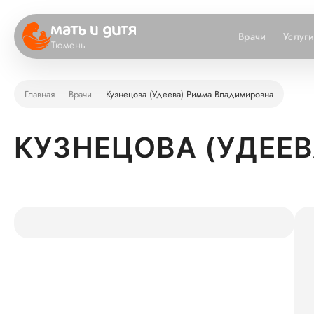
Врачи
Услуг
Тюмень
Главная
Врачи
Кузнецова (Удеева) Римма Владимировна
КУЗНЕЦОВА (УДЕЕ