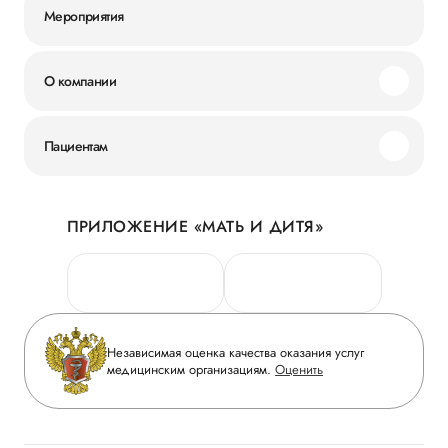
Мероприятия
О компании
Миссия и ценности
Пациентам
Наши преимущества
Акции
История
ПРИЛОЖЕНИЕ «МАТЬ И ДИТЯ»
Личный кабинет
Новости
Персональные данные
Руководство
Горячая линия качества
Сотрудничество
Вопрос-ответ
Инвесторам
Независимая оценка качества оказания услуг
Приложение пациента
медицинским организациям.
Оценить
Журнал «Мать и дитя»
Статьи
Вакансии
Заболевания
Медицинский туризм