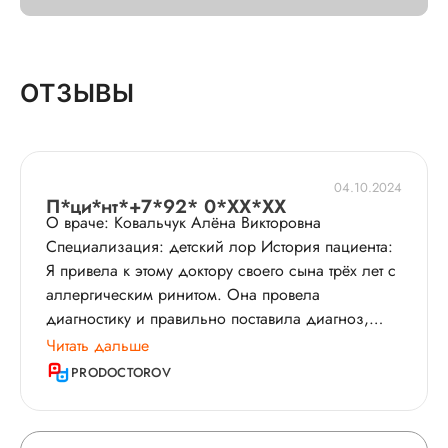
ОТЗЫВЫ
04.10.2024
П*ци*нт*+7*92* 0*XX*XX
О враче: Ковальчук Алёна Викторовна
Специализация: детский лор История пациента:
Я привела к этому доктору своего сына трёх лет с
аллергическим ринитом​. Она провела
диагностику и правильно поставила диагноз,
благодаря чему лечение было эффективно. Она
Читать дальше
находит общий язык с ребенком. Это грамотный
PRODOCTOROV
специалист, все разъясняет, консультирует по
анализам​. Два года уже к ней обращаемся, и
доверие есть только к ней.