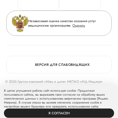
Горячая линия качества
Сотрудничество
Вопрос-ответ
Инвесторам
Независимая оценка качества оказания услуг
Приложение пациента
медицинским организациям.
Оценить
Журнал «Мать и дитя»
Статьи
Вакансии
Заболевания
Медицинский туризм
Конкурс в ординатуру
Для прессы
ВЕРСИЯ ДЛЯ СЛАБОВИДЯЩИХ
© 2026 Группа компаний «Мать и дитя» МКПАО «МД Медикал
Груп»
mcclinics.ru
. Все права защищены. ООО «ХАВЕН» входит в
В целях улучшения работы сайт использует cookie. Продолжая
Группу компаний «Мать и дитя».
пользоваться сайтом, вы выражаете свое согласие на обработку ваших
статистических данных с использованием метрических программ (Яндекс
Метрика). В случае отказа вы можете отключить сохранение cookie в
настройках вашего браузера или прекратить использование сайта.
Я СОГЛАСЕН
ВРАЧИ
УСЛУГИ
ПРОФИЛЬ
ЗАПИСЬ