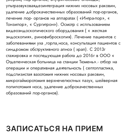
ультразвуковаядезинтеграция нижних носовых раковин,
удаление доброкачественных образований лор-органов,
лечение лор- органов на аппаратах ( «Интра-лор», «
Тонзилор», « Сургитрон»). Осмотр с испльзованием
видеоэндоскопического оборудования ( « жесткая
эндоскопия», ринофиброскопия). Лечение пациентов с
заболеваниями уха ,горла,носа, консультация пациентов с
синдромом обструктивного апноэ ( храп). С 2013г
стажировка и последующая работа до 2016г в ООО «
Отделенческая больница на станции Тюмень».- отбор на
операции и оперативная деятельность ( септопластика,
подслизистая вазотомия нижних носовых раковин,
микрогайморотомия верхнечелюстных пазух, шейверная
полипотомия носа, удаление доброкачественных
образований лор-органов).
ЗАПИСАТЬСЯ НА ПРИЕМ