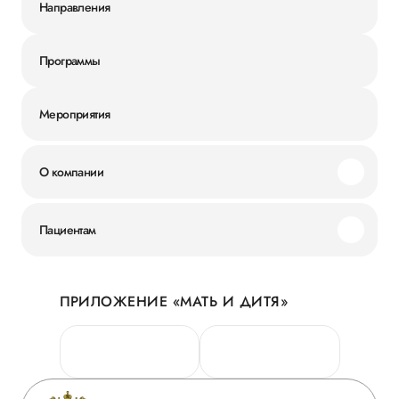
Направления
Программы
Мероприятия
О компании
Миссия и ценности
Пациентам
Наши преимущества
Акции
История
ПРИЛОЖЕНИЕ «МАТЬ И ДИТЯ»
Личный кабинет
Новости
Персональные данные
Руководство
Горячая линия качества
Сотрудничество
Вопрос-ответ