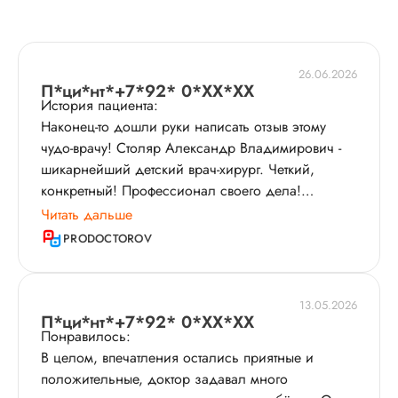
26.06.2026
П*ци*нт*+7*92* 0*XX*XX
История пациента:
Наконец-то дошли руки написать отзыв этому
чудо-врачу! Столяр Александр Владимирович -
шикарнейший детский врач-хирург. Четкий,
конкретный! Профессионал своего дела!
Рекомендую однозначно! Хочу выразить слова
Читать дальше
благодарности и сказать спасибо, что быстро
PRODOCTOROV
прооперировали моего сынишку (вовремя
обнаруженные и пролеченные в детстве болячки
- это здоровое взрослое поколение!). Пришли
13.05.2026
на консультацию в январе 2021 с сыном 9 лет к
П*ци*нт*+7*92* 0*XX*XX
Понравилось:
врачу-хирургу с подозрением на грыжу,
В целом, впечатления остались приятные и
визуально выпирал сильно пупок. Врач
положительные, доктор задавал много
внимательно осмотрел ребенка и сказал, что есть