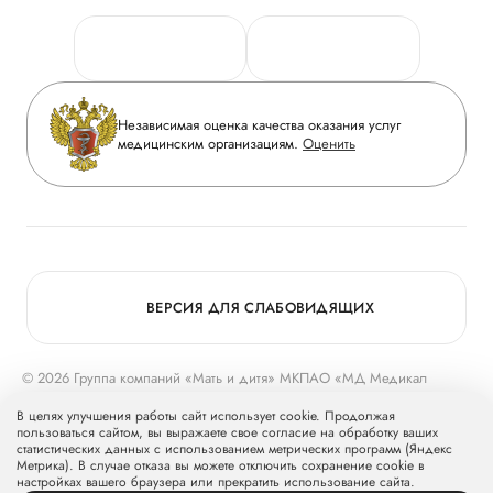
Персональные данные
Руководство
Горячая линия качества
Сотрудничество
Вопрос-ответ
Инвесторам
Независимая оценка качества оказания услуг
Приложение пациента
медицинским организациям.
Оценить
Журнал «Мать и дитя»
Статьи
Вакансии
Заболевания
Медицинский туризм
Конкурс в ординатуру
Для прессы
ВЕРСИЯ ДЛЯ СЛАБОВИДЯЩИХ
© 2026 Группа компаний «Мать и дитя» МКПАО «МД Медикал
Груп»
mcclinics.ru
. Все права защищены. ООО «ХАВЕН» входит в
В целях улучшения работы сайт использует cookie. Продолжая
Группу компаний «Мать и дитя».
пользоваться сайтом, вы выражаете свое согласие на обработку ваших
статистических данных с использованием метрических программ (Яндекс
Метрика). В случае отказа вы можете отключить сохранение cookie в
настройках вашего браузера или прекратить использование сайта.