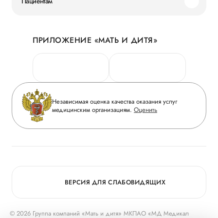
Пациентам
Наши преимущества
Акции
История
ПРИЛОЖЕНИЕ «МАТЬ И ДИТЯ»
Личный кабинет
Новости
Персональные данные
Руководство
Горячая линия качества
Сотрудничество
Вопрос-ответ
Инвесторам
Независимая оценка качества оказания услуг
Приложение пациента
медицинским организациям.
Оценить
Журнал «Мать и дитя»
Статьи
Вакансии
Заболевания
Медицинский туризм
Конкурс в ординатуру
Для прессы
ВЕРСИЯ ДЛЯ СЛАБОВИДЯЩИХ
© 2026 Группа компаний «Мать и дитя» МКПАО «МД Медикал