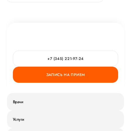
клиники, так как наблюдаемся в "Мать и дитя", и
рассматривали только данный медицинский
центр. Приходили вместе с сыном, которому 3
года. Визит длился не менее 45 минут, по
ощущениям даже примерно 1 час. Уделённого
времени и внимания было более чем достаточно
в нашем случае. В кабинет пригласили по
записи, без задержек.
+7 (345) 221-97-24
ЗАПИСЬ НА ПРИЕМ
Врачи
Услуги