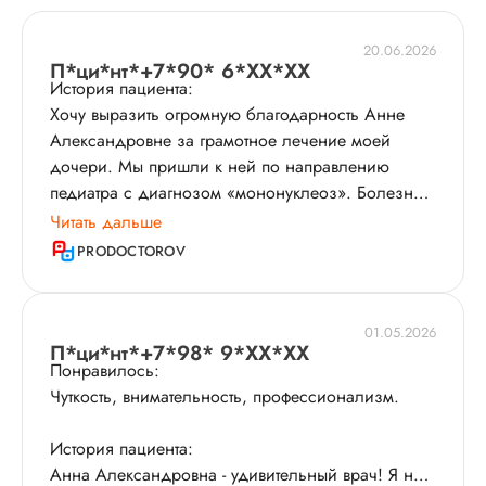
20.06.2026
П*ци*нт*+7*90* 6*XX*XX
История пациента:
Хочу выразить огромную благодарность Анне
Александровне за грамотное лечение моей
дочери. Мы пришли к ней по направлению
педиатра с диагнозом «мононуклеоз​». Болезнь
протекала крайне тяжело, с осложнениями.
Читать дальше
Несмотря на плотную запись, Анна
PRODOCTOROV
Александровна пошла нам навстречу, приняла
нас и отнеслась к ситуации с полной
ответственностью. На приёме дочке было
01.05.2026
комфортно. Врач скрупулёзно проверила все
П*ци*нт*+7*98* 9*XX*XX
Понравилось:
анализы​ и, что для меня было очень важно,
Чуткость, внимательность, профессионализм.
внимательно выслушала всю историю болезни.
До этого нас две недели лечили неэффективно, и
История пациента:
мы даже попали в инфекционную больницу.
Анна Александровна - удивительный врач! Я не
Анна Александровна назначила правильное