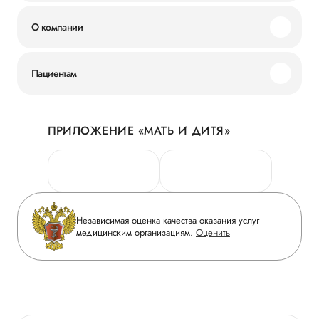
О компании
Миссия и ценности
Пациентам
Наши преимущества
Акции
История
ПРИЛОЖЕНИЕ «МАТЬ И ДИТЯ»
Личный кабинет
Новости
Персональные данные
Руководство
Горячая линия качества
Сотрудничество
Вопрос-ответ
Инвесторам
Независимая оценка качества оказания услуг
Приложение пациента
медицинским организациям.
Оценить
Журнал «Мать и дитя»
Статьи
Вакансии
Заболевания
Медицинский туризм
Конкурс в ординатуру