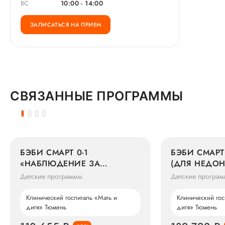
ВС
10:00 - 14:00
ЗАПИСАТЬСЯ НА ПРИЕМ
СВЯЗАННЫЕ ПРОГРАММЫ
БЭБИ СМАРТ 0-1
БЭБИ СМАРТ
«НАБЛЮДЕНИЕ ЗА
(ДЛЯ НЕДО
СОСТОЯНИЕМ ЗДОРОВЬЯ
ДЕТЕЙ)
Детские программы
Детские програ
РЕБЕНКА В ВОЗРАСТЕ ДО 1
ГОДА»
Клинический госпиталь «Мать и
Клинический гос
дитя» Тюмень
дитя» Тюмень