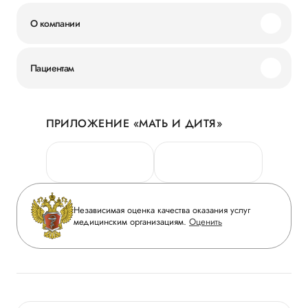
О компании
Миссия и ценности
Пациентам
Наши преимущества
Акции
История
ПРИЛОЖЕНИЕ «МАТЬ И ДИТЯ»
Личный кабинет
Новости
Персональные данные
Руководство
Горячая линия качества
Сотрудничество
Вопрос-ответ
Инвесторам
Независимая оценка качества оказания услуг
Приложение пациента
медицинским организациям.
Оценить
Журнал «Мать и дитя»
Статьи
Вакансии
Заболевания
Медицинский туризм
Конкурс в ординатуру